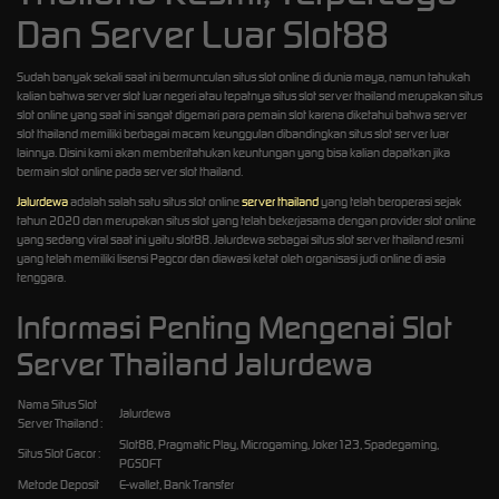
Dan Server Luar Slot88
Sudah banyak sekali saat ini bermunculan situs slot online di dunia maya, namun tahukah
kalian bahwa server slot luar negeri atau tepatnya situs slot server thailand merupakan situs
slot online yang saat ini sangat digemari para pemain slot karena diketahui bahwa server
slot thailand memiliki berbagai macam keunggulan dibandingkan situs slot server luar
lainnya. Disini kami akan memberitahukan keuntungan yang bisa kalian dapatkan jika
bermain slot online pada server slot thailand.
Jalurdewa
adalah salah satu situs slot online
server thailand
yang telah beroperasi sejak
tahun 2020 dan merupakan situs slot yang telah bekerjasama dengan provider slot online
yang sedang viral saat ini yaitu slot88. Jalurdewa sebagai situs slot server thailand resmi
yang telah memiliki lisensi Pagcor dan diawasi ketat oleh organisasi judi online di asia
tenggara.
Informasi Penting Mengenai Slot
Server Thailand Jalurdewa
Nama Situs Slot
Jalurdewa
Server Thailand :
Slot88, Pragmatic Play, Microgaming, Joker123, Spadegaming,
Situs Slot Gacor :
PGSOFT
Metode Deposit
E-wallet, Bank Transfer