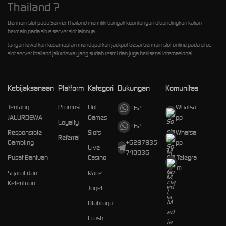
Thailand ?
Bermain slot pada Server Thailand memiliki banyak keuntungan dibandingkan kalian
bermain pada situs server slot lainnya.
Jangan lewatkan kesemaptan mendapatkan jackpot besar bermain slot online pada situs
slot server thailand jalurdewa yang sudah resmi dan juga berlisensi internasional
Kebijaksanaan
Platform
Kategori
Dukungan
Komunitas
Tentang
Promosi
Hot
Whatsa
+62
JALURDEWA
Games
pp
Loyalty
+62
Responsible
Slots
Whatsa
Referral
Gambling
+6287835
pp
Live
740936
Pusat Bantuan
Casino
Telegra
m
Syarat dan
Race
Ketentuan
Togel
Olahraga
Crash