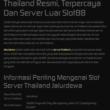
Thailand Resmi, Terpercaya
Dan Server Luar Slot88
Sudah banyak sekali saat ini bermunculan situs slot online di dunia maya, namun tahukah
kalian bahwa server slot luar negeri atau tepatnya situs slot server thailand merupakan situs
slot online yang saat ini sangat digemari para pemain slot karena diketahui bahwa server
slot thailand memiliki berbagai macam keunggulan dibandingkan situs slot server luar
lainnya. Disini kami akan memberitahukan keuntungan yang bisa kalian dapatkan jika
bermain slot online pada server slot thailand.
Jalurdewa
adalah salah satu situs slot online
server thailand
yang telah beroperasi sejak
tahun 2020 dan merupakan situs slot yang telah bekerjasama dengan provider slot online
yang sedang viral saat ini yaitu slot88. Jalurdewa sebagai situs slot server thailand resmi
yang telah memiliki lisensi Pagcor dan diawasi ketat oleh organisasi judi online di asia
tenggara.
Informasi Penting Mengenai Slot
Server Thailand Jalurdewa
Nama Situs Slot
Jalurdewa
Server Thailand :
Slot88, Pragmatic Play, Microgaming, Joker123, Spadegaming,
Situs Slot Gacor :
PGSOFT