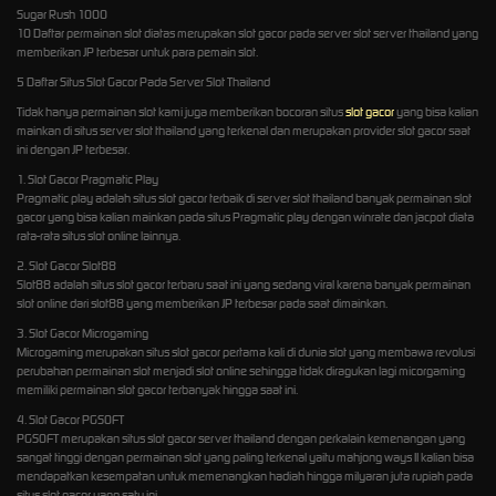
Sugar Rush 1000
10 Daftar permainan slot diatas merupakan slot gacor pada server slot server thailand yang
memberikan JP terbesar untuk para pemain slot.
5 Daftar Situs Slot Gacor Pada Server Slot Thailand
Tidak hanya permainan slot kami juga memberikan bocoran situs
slot gacor
yang bisa kalian
mainkan di situs server slot thailand yang terkenal dan merupakan provider slot gacor saat
ini dengan JP terbesar.
1. Slot Gacor Pragmatic Play
Pragmatic play adalah situs slot gacor terbaik di server slot thailand banyak permainan slot
gacor yang bisa kalian mainkan pada situs Pragmatic play dengan winrate dan jacpot diata
rata-rata situs slot online lainnya.
2. Slot Gacor Slot88
Slot88 adalah situs slot gacor terbaru saat ini yang sedang viral karena banyak permainan
slot online dari slot88 yang memberikan JP terbesar pada saat dimainkan.
3. Slot Gacor Microgaming
Microgaming merupakan situs slot gacor pertama kali di dunia slot yang membawa revolusi
perubahan permainan slot menjadi slot online sehingga tidak diragukan lagi micorgaming
memiliki permainan slot gacor terbanyak hingga saat ini.
4. Slot Gacor PGSOFT
PGSOFT merupakan situs slot gacor server thailand dengan perkalain kemenangan yang
sangat tinggi dengan permainan slot yang paling terkenal yaitu mahjong ways II kalian bisa
mendapatkan kesempatan untuk memenangkan hadiah hingga milyaran juta rupiah pada
situs slot gacor yang satu ini.