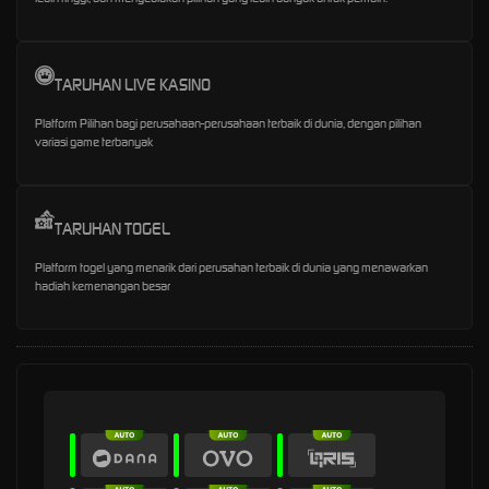
TARUHAN LIVE KASINO
Platform Pilihan bagi perusahaan-perusahaan terbaik di dunia, dengan pilihan
variasi game terbanyak
TARUHAN TOGEL
Platform togel yang menarik dari perusahan terbaik di dunia yang menawarkan
hadiah kemenangan besar