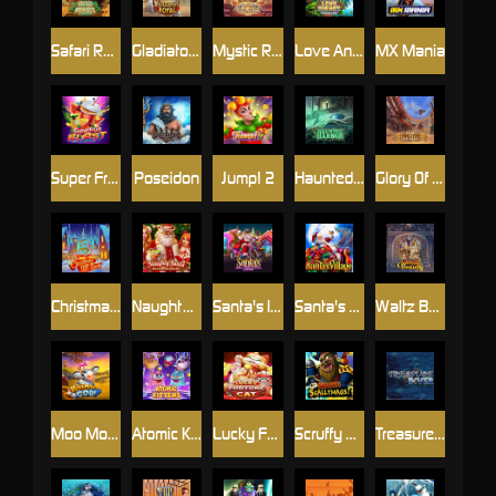
Safari Rumble
Gladiator Royal
Mystic Rings
Love And Riches: Eldorado
MX Mania
Super Fruit Blast
Poseidon
Jump! 2
Haunted Harbor
Glory Of Rome
Christmas Gift Rush
Naughty Santa
Santa's Inn
Santa's Village
Waltz Beauty
Moo Moo Cow
Atomic Kittens
Lucky Fortune Cat
Scruffy Scallywags
Treasure Diver