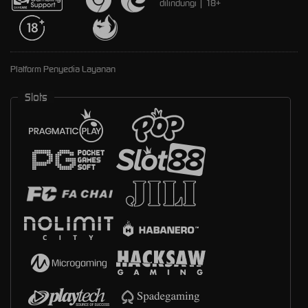
dilindungi | 18+
Platform Penyedia Layanan
Slots