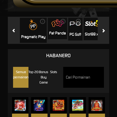
i
i
i
i
i
Facha
Fat Panda
Slot88 x PP
PG Soft
Pragmatic Play
HABANERO
Semua
Top 20
Bonus
Slots
permainan
Buy
Game