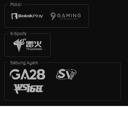
Poker
E-Sports
Sabung Ayam