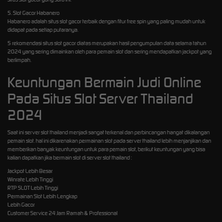
5. Slot Gacor Habanero
Habanero adalah situs slot gacor terbaik dengan fitur free spin yang paling mudah untuk
didapat pada setiap putaranya.
5 rekomendasi situs slot gacor diatas merupakan hasil pengumpulan data selama tahun
2024 yang sering dimainkan oleh para pemain slot dan sering mendapatkan jackpot yang
berlimpah.
Keuntungan Bermain Judi Online
Pada Situs Slot Server Thailand
2024
Saat ini server slot thailand menjadi sangat terkenal dan perbincangan hangat dikalangan
pemain slot. hal ini dikarenakan permainan slot pada server thailand lebih menjanjikan dan
memberikan banyak keuntungan untuk para pemain slot, berikut keuntungan yang bisa
kalian dapatkan jika bermain slot di server slot thailand :
Jackpot Lebih Besar
Winrate Lebih Tinggi
RTP SLOT Lebih Tinggi
Permainan Slot Lebih Lengkap
Lebih Gacor
Customer Service 24 Jam Ramah & Professional