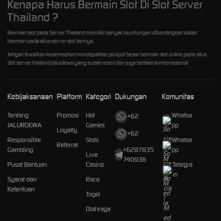
Kenapa Harus Bermain Slot Di Slot Server
Thailand ?
Bermain slot pada Server Thailand memiliki banyak keuntungan dibandingkan kalian
bermain pada situs server slot lainnya.
Jangan lewatkan kesemaptan mendapatkan jackpot besar bermain slot online pada situs
slot server thailand jalurdewa yang sudah resmi dan juga berlisensi internasional
Kebijaksanaan
Platform
Kategori
Dukungan
Komunitas
Tentang
Promosi
Hot
Whatsa
+62
JALURDEWA
Games
pp
Loyalty
+62
Responsible
Slots
Whatsa
Referral
Gambling
+6287835
pp
Live
740936
Pusat Bantuan
Casino
Telegra
m
Syarat dan
Race
Ketentuan
Togel
Olahraga