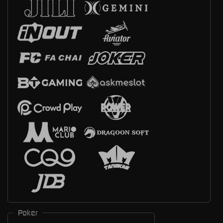
Poker