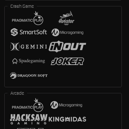
Crash Game
Arcade