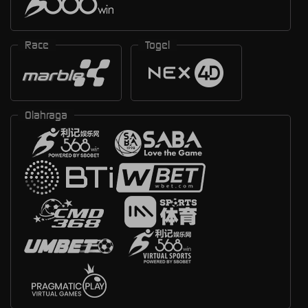
Race
Togel
Olahraga