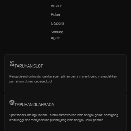
Arcade
Poker
E-Sports
Sabung
Ayam
TARUHAN SLOT
Penyedia slot online dengan beragam pilihan game menarik yang memudahkan
pemain untuk mencapai jackpot
TARUHAN OLAHRAGA
Sportsbook Gaming Platform Terbaik menawarkan lebih banyak game, odds yang
lebih tinggi, dan menyediakan pilihan yang lebih banyak untuk pemain.