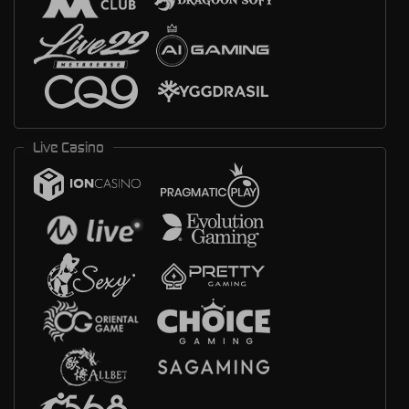
Live Casino