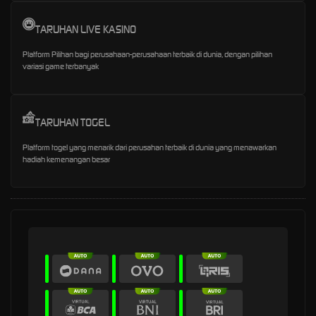
TARUHAN LIVE KASINO
Platform Pilihan bagi perusahaan-perusahaan terbaik di dunia, dengan pilihan
variasi game terbanyak
TARUHAN TOGEL
Platform togel yang menarik dari perusahan terbaik di dunia yang menawarkan
hadiah kemenangan besar