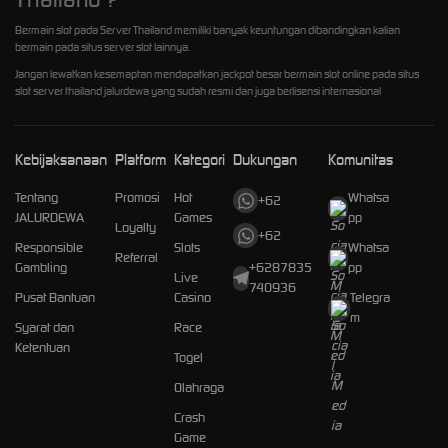
Bermain slot pada Server Thailand memiliki banyak keuntungan dibandingkan kalian
bermain pada situs server slot lainnya.
Jangan lewatkan kesemaptan mendapatkan jackpot besar bermain slot online pada situs
slot server thailand jalurdewa yang sudah resmi dan juga berlisensi internasional
Kebijaksanaan
Platform
Kategori
Dukungan
Komunitas
Tentang
Promosi
Hot
Whatsa
+62
JALURDEWA
Games
pp
Loyalty
+62
Responsible
Slots
Whatsa
Referral
Gambling
+6287835
pp
Live
740936
Pusat Bantuan
Casino
Telegra
m
Syarat dan
Race
Ketentuan
Togel
Olahraga
Crash
Game