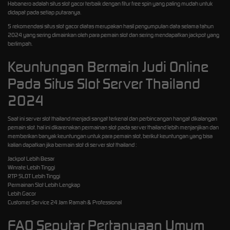
Habanero adalah situs slot gacor terbaik dengan fitur free spin yang paling mudah untuk
didapat pada setiap putaranya.
5 rekomendasi situs slot gacor diatas merupakan hasil pengumpulan data selama tahun
2024 yang sering dimainkan oleh para pemain slot dan sering mendapatkan jackpot yang
berlimpah.
Keuntungan Bermain Judi Online
Pada Situs Slot Server Thailand
2024
Saat ini server slot thailand menjadi sangat terkenal dan perbincangan hangat dikalangan
pemain slot. hal ini dikarenakan permainan slot pada server thailand lebih menjanjikan dan
memberikan banyak keuntungan untuk para pemain slot, berikut keuntungan yang bisa
kalian dapatkan jika bermain slot di server slot thailand :
Jackpot Lebih Besar
Winrate Lebih Tinggi
RTP SLOT Lebih Tinggi
Permainan Slot Lebih Lengkap
Lebih Gacor
Customer Service 24 Jam Ramah & Professional
FAQ Seputar Pertanyaan Umum