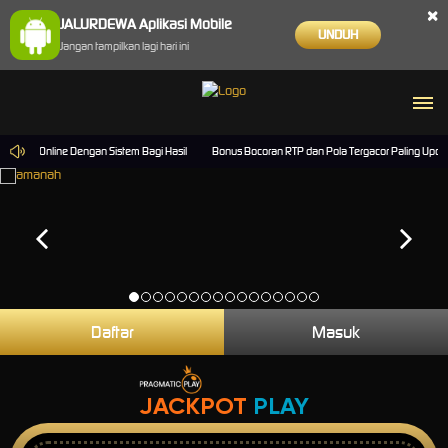
×
JALURDEWA Aplikasi Mobile
UNDUH
Jangan tampilkan lagi hari ini
Judi Online Dengan Sistem Bagi Hasil
Bonus Bocoran RTP dan Pola Tergacor Paling Update
Daftar
Masuk
JACKPOT
PLAY