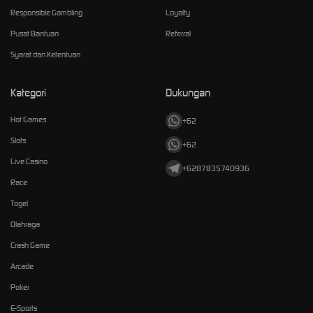
Responsible Gambling
Loyalty
Pusat Bantuan
Referral
Syarat dan Ketentuan
Kategori
Dukungan
Hot Games
+62
Slots
+62
Live Casino
+6287835740936
Race
Togel
Olahraga
Crash Game
Arcade
Poker
E-Sports