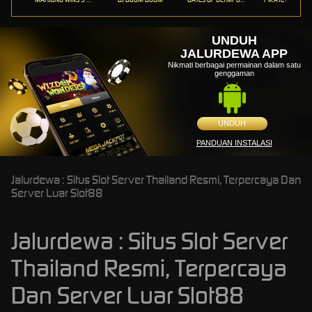
UNDUH
JALURDEWA APP
Nikmati berbagai permainan dalam satu
genggaman
UNDUH
PANDUAN INSTALASI
Jalurdewa : Situs Slot Server Thailand Resmi, Terpercaya Dan
Server Luar Slot88
Jalurdewa : Situs Slot Server
Thailand Resmi, Terpercaya
Dan Server Luar Slot88