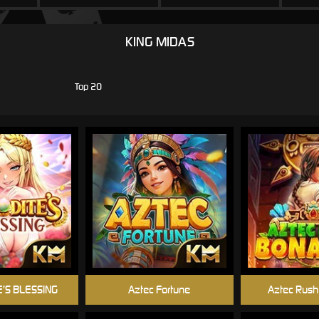
KING MIDAS
Top 20
’S BLESSING
Aztec Fortune
Aztec Rus