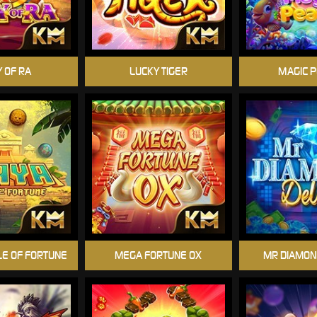
 OF RA
LUCKY TIGER
MAGIC 
E OF FORTUNE
MEGA FORTUNE OX
MR DIAMON