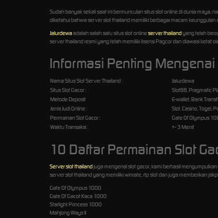
Sudah banyak sekali saat ini bermunculan situs slot online di dunia maya, na
diketahui bahwa server slot thailand memiliki berbagai macam keunggulan di
Jalurdewa
adalah salah satu situs slot online
server thailand
yang telah berop
server thailand resmi yang telah memiliki lisensi Pagcor dan diawasi ketat ole
Informasi Penting Mengenai 
Nama Situs Slot Server Thailand :
Jalurdewa
Situs Slot Gacor :
Slot88, Pragmatic P
Metode Deposit
E-wallet, Bank Transf
Jenis Judi Online :
Slot, Casino, Togel,
Permainan Slot Gacor :
Gate Of Olympus 100
Waktu Transaksi :
+- 3 Menit
10 Daftar Permainan Slot Gac
Server slot thailand
juga mengenal slot gacor, kami berhasil mengumpulkan d
server slot thailand yang memiliki winrate, rtp slot dan juga memberikan jakpo
Gate Of Olympus 1000
Gate Of Gacot Kaca 1000
Starlight Princess 1000
Mahjong Ways II