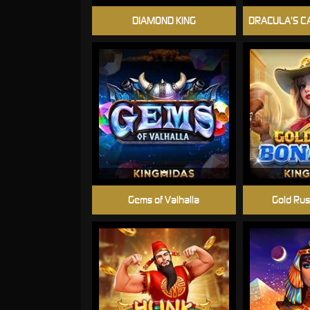
DIAMOND KING
DRACULA’S C
Gems of Valhalla
Gold Ru