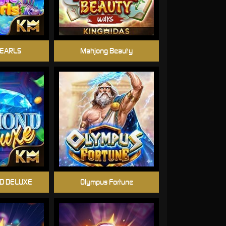
PEARLS
Mahjong Beauty
D DELUXE
Olympus Fortune