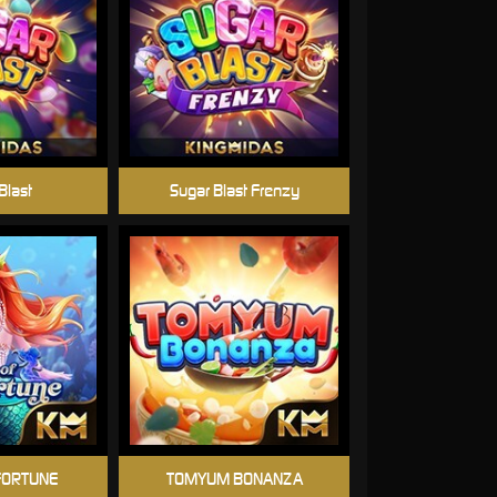
Blast
Sugar Blast Frenzy
 FORTUNE
TOMYUM BONANZA