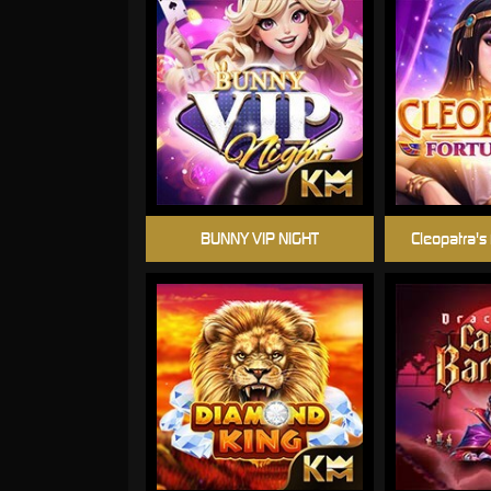
BUNNY VIP NIGHT
Cleopatra's