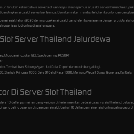
mun tahukah kalian bahwa server slot luar negeri atau tepatnya situs slot server thailand merupaka
bandingkan situs slot server luar lainnya. Disini kami akan memberitahukan keuntungan yang bisa ka
erasi sejak tahun 2020 dan merupakan situs slot yang telah bekerjasama dengan provider slot onlin
h organisasi judi online di asia tenggara.
Slot Server Thailand Jalurdewa
lay, Microgaming, Joker123, Spadegaming, PGSOFT
er
 Poker, Tembak Ikan, Sabung Ayam, Judi Bola, E-sport dan masih banyak lagi.
0, Starlight Princess 1000, Gate Of Gatot Kaca 1000, Mahjong Ways II, Sweet Bonanza, Koi Gate
or Di Server Slot Thailand
ata 10 daftar permainan yang wajib untuk kalian mainkan pada situs server slot thailand, beber
t yang paling besar untuk para pemain slot, berikut 10 daftar permainan slot online paling gacor di s