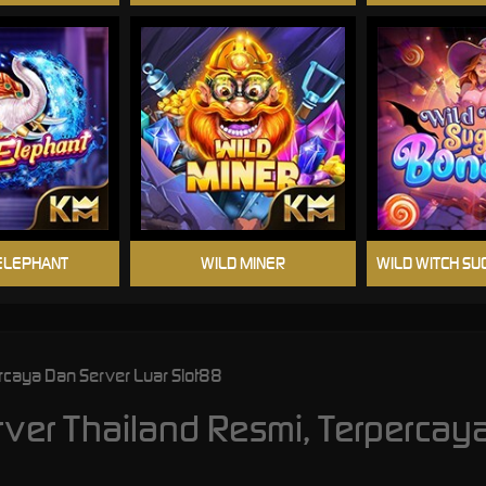
ELEPHANT
WILD MINER
WILD WITCH S
percaya Dan Server Luar Slot88
Server Thailand Resmi, Terpercay