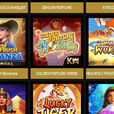
ASTLE BANQUET
DRAGON FORTUNE
EYES 
sh Bonanza
GOLDEN FORTUNE HORSE