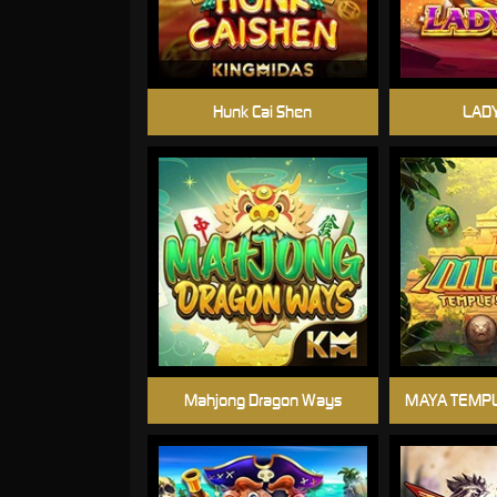
Hunk Cai Shen
LADY
Mahjong Dragon Ways
MAYA TEMPL